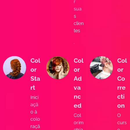
r
sua
s
clien
tes
.
Col
Col
Col
or
or
or
Sta
Ad
Co
rt
va
rre
nc
cti
Inici
açã
ed
on
o à
Col
O
colo
orim
curs
raçã
etria
o