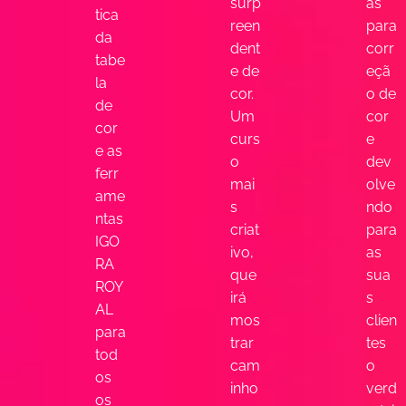
surp
as
tica
reen
para
da
dent
corr
tabe
e de
eçã
la
cor.
o de
de
Um
cor
cor
curs
e
e as
o
dev
ferr
mai
olve
ame
s
ndo
ntas
criat
para
IGO
ivo,
as
RA
que
sua
ROY
irá
s
AL
mos
clien
para
trar
tes
tod
cam
o
os
inho
verd
os