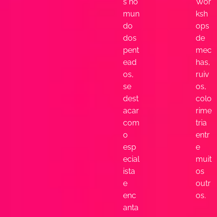
s no
Wor
mun
ksh
do
ops
dos
de
pent
mec
ead
has,
os,
ruiv
se
os,
dest
colo
acar
rime
com
tria
o
entr
esp
e
ecial
muit
ista
os
e
outr
enc
os.
anta