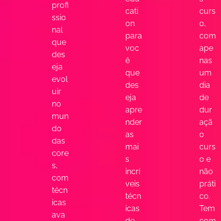
profi
cati
curs
ssio
on
o,
nal
para
com
que
voc
ape
des
ê
nas
eja
que
um
evol
des
dia
uir
eja
de
no
apre
dur
mun
nder
açã
do
as
o
das
mai
curs
core
s
o e
s,
incrí
não
com
veis
práti
técn
técn
co.
icas
icas
Tem
ava
de
com