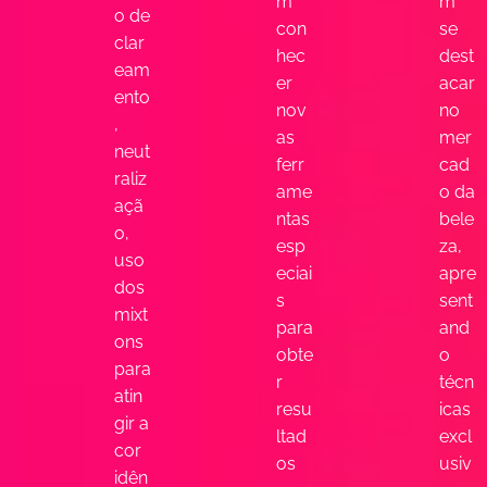
m
m
o de
con
se
clar
hec
dest
eam
er
acar
ento
nov
no
,
as
mer
neut
ferr
cad
raliz
ame
o da
açã
ntas
bele
o,
esp
za,
uso
eciai
apre
dos
s
sent
mixt
para
and
ons
obte
o
para
r
técn
atin
resu
icas
gir a
ltad
excl
cor
os
usiv
idên