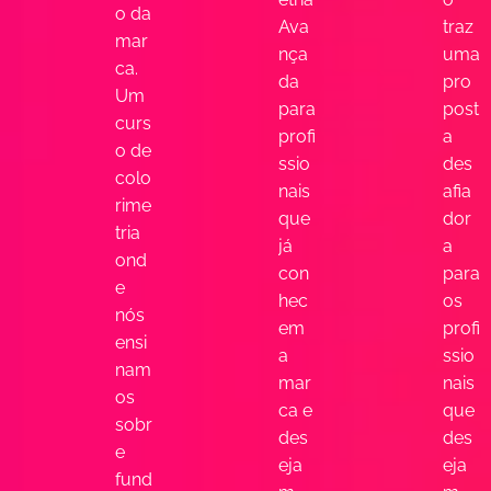
o da
Ava
traz
mar
nça
uma
ca.
da
pro
Um
para
post
curs
profi
a
o de
ssio
des
colo
nais
afia
rime
que
dor
tria
já
a
ond
con
para
e
hec
os
nós
em
profi
ensi
a
ssio
nam
mar
nais
os
ca e
que
sobr
des
des
e
eja
eja
fund