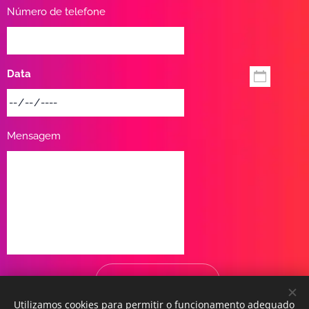
Número de telefone
Data
Mensagem
Agende agora
Utilizamos cookies para permitir o funcionamento adequado