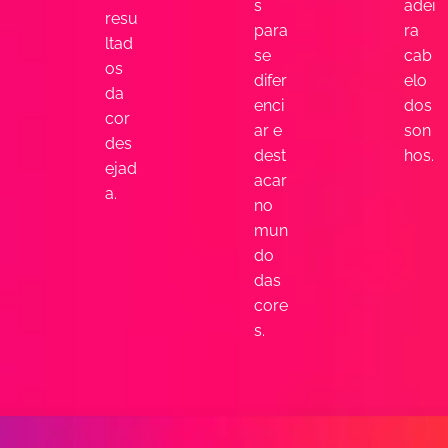
s
adei
resu
para
ra
ltad
se
cab
os
difer
elo
da
enci
dos
cor
ar e
son
des
dest
hos.
ejad
acar
a.
no
mun
do
das
core
s.