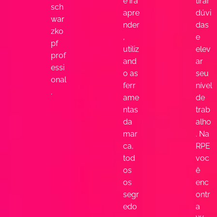
ê irá
tirar
sch
apre
dúvi
war
nder
das
zko
,
e
pf
utiliz
elev
prof
and
ar
essi
o as
seu
onal
ferr
nível
.
ame
de
ntas
trab
da
alho
mar
. Na
ca,
RPE
tod
voc
os
ê
os
enc
segr
ontr
edo
a