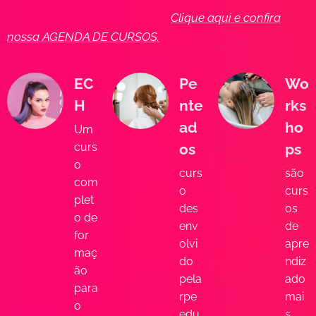
Clique aqui e confira
nossa AGENDA DE CURSOS.
EC
Pe
Wo
H
nte
rks
ad
ho
Um
curs
os
ps
o
curs
são
com
o
curs
plet
des
os
o de
env
de
for
olvi
apre
maç
do
ndiz
ão
pela
ado
para
rpe
mai
o
edu
s