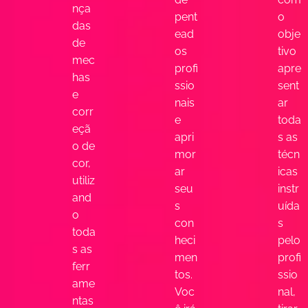
nça
pent
o
das
ead
obje
de
os
tivo
mec
profi
apre
has
ssio
sent
e
nais
ar
corr
e
toda
eçã
apri
s as
o de
mor
técn
cor,
ar
icas
utiliz
seu
instr
and
s
uída
o
con
s
toda
heci
pelo
s as
men
profi
ferr
tos.
ssio
ame
Voc
nal,
ntas